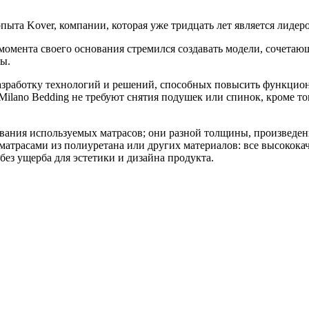
опыта Kover, компании, которая уже тридцать лет является лидер
момента своего основания стремился создавать модели, сочетающ
ны.
разработку технологий и решений, способных повысить функцион
Milano Bedding не требуют снятия подушек или спинок, кроме т
ования используемых матрасов; они разной толщины, произведен
атрасами из полиуретана или других материалов: все высокок
без ущерба для эстетики и дизайна продукта.